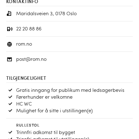
KONTAKTINFO
Maridalsveien 3, 0178 Oslo
22 20 88 86
rom.no
post@rom.no
TILGJENGELIGHET
Gratis inngang for publikum med ledsagerbevis
Førerhunder er velkomne
HC WC
Mulighet for å sitte i utstillingen(e)
RULLESTOL
Trinnfri adkomst til bygget
Trinnfri adkomst til utstillingen(e)