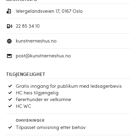
Wergelandsveien 17, 0167 Oslo
22 85 34 10
kunstnerneshus.no
post@kunstnerneshus.no
TILGJENGELIGHET
Gratis inngang for publikum med ledsagerbevis
HC heis tilgjengelig
Førerhunder er velkomne
HC WC
OMVISNINGER
Tilpasset omvisning etter behov