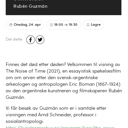
Rubén Guzmán
Onsdag, 24. apr
18:00
19:30
Lagre
Del dette
Finnes det død etter døden? Velkommen til visning av
The Noise of Time (2021), en essayistisk spøkelsesfilm
om om arven etter den svensk-argentinske
arkeologen og antropologen Eric Boman (1867-1924)
av den argentinske kunstneren og filmskaperen Rubén
Guzmán.
Vi får besøk av Guzmán som er i samtale etter
visningen med Arnd Schneider, professor i
sosialantropologi.
https://kunstnerneshus.no/program/kino/the-noise-