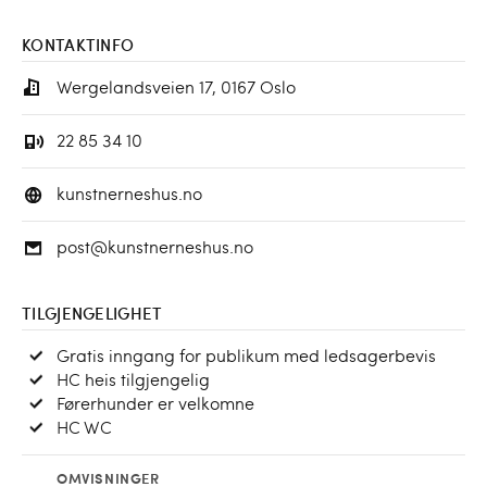
KONTAKTINFO
Wergelandsveien 17, 0167 Oslo
22 85 34 10
kunstnerneshus.no
post@kunstnerneshus.no
TILGJENGELIGHET
Gratis inngang for publikum med ledsagerbevis
HC heis tilgjengelig
Førerhunder er velkomne
HC WC
OMVISNINGER