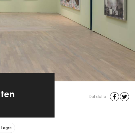
sten
Del dette
Lagre