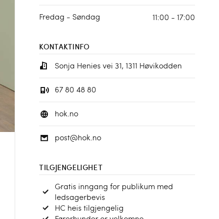
Fredag - Søndag
11:00 - 17:00
KONTAKTINFO
Sonja Henies vei 31, 1311 Høvikodden
67 80 48 80
hok.no
post@hok.no
TILGJENGELIGHET
Gratis inngang for publikum med
ledsagerbevis
HC heis tilgjengelig
Førerhunder er velkomne