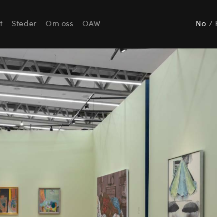
t
Steder
Om oss
OAW
No
/