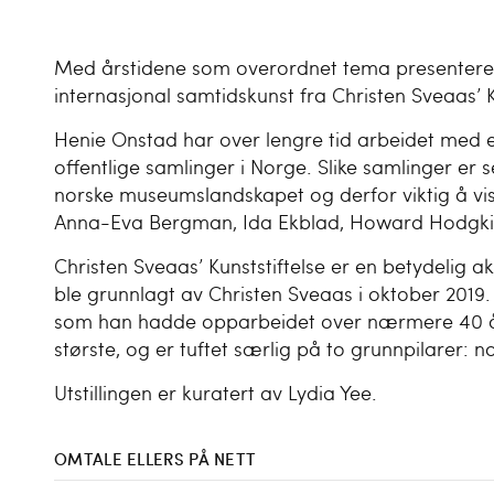
Med årstidene som overordnet tema presenterer d
internasjonal samtidskunst fra Christen Sveaas’ K
Henie Onstad har over lengre tid arbeidet med en
offentlige samlinger i Norge. Slike samlinger er se
norske museumslandskapet og derfor viktig å vise
Anna-Eva Bergman, Ida Ekblad, Howard Hodgki
Christen Sveaas’ Kunststiftelse er en betydelig a
ble grunnlagt av Christen Sveaas i oktober 2019.
som han hadde opparbeidet over nærmere 40 år, 
største, og er tuftet særlig på to grunnpilarer:
Utstillingen er kuratert av Lydia Yee.
OMTALE ELLERS PÅ NETT