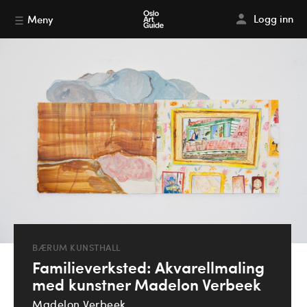
Logg inn
Meny
BÆRUM KUNSTHALL
Familieverksted: Akvarellmaling
med kunstner Madelon Verbeek
Madelon Verbeek